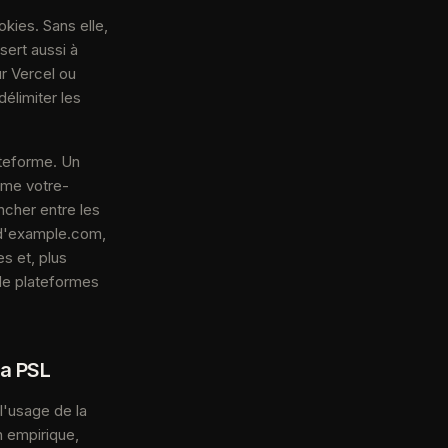
kies. Sans elle,
sert aussi à
ur Vercel ou
délimiter les
ateforme. Un
mme votre-
ncher entre les
 d'example.com,
s et, plus
 de plateformes
la PSL
l'usage de la
n empirique,