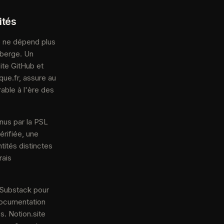
ités
é ne dépend plus
éberge. Un
ite GitHub et
que.fr, assure au
rable à l'ère des
nnus par la PSL
érifiée, une
ités distinctes
rais
 Substack pour
documentation
. Notion.site