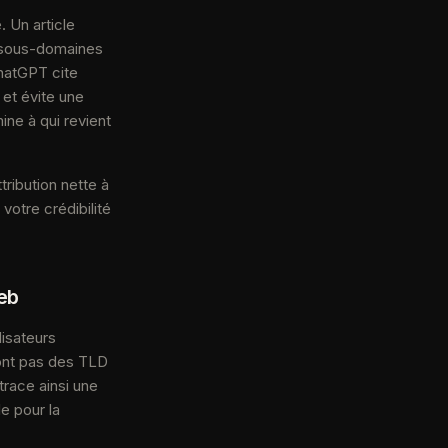
. Un article
s sous-domaines
ChatGPT cite
et évite une
ine à qui revient
tribution nette à
 votre crédibilité
web
lisateurs
sont pas des TLD
race ainsi une
le pour la