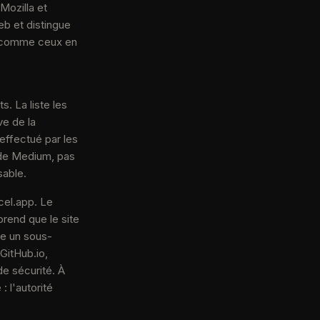
Mozilla et
eb et distingue
, comme ceux en
. La liste les
ve de la
effectué par les
é de Medium, pas
sable.
cel.app. Le
prend que le site
he un sous-
GitHub.io,
de sécurité. À
 l'autorité