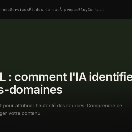
thode
Services
Études de cas
À propos
Blog
Contact
 : comment l'IA identifi
us-domaines
st pour attribuer l'autorité des sources. Comprendre ce
ger votre contenu.