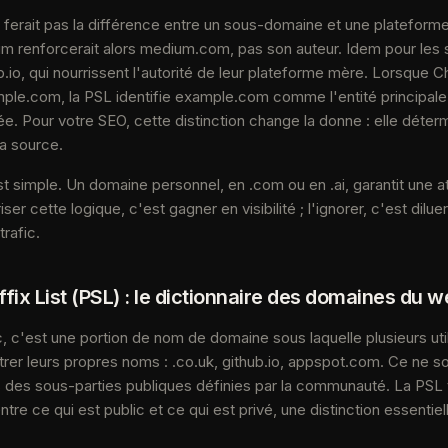
ne ferait pas la différence entre un sous-domaine et une plateforme
um renforcerait alors medium.com, pas son auteur. Idem pour le
.io, qui nourrissent l'autorité de leur plateforme mère. Lorsque 
le.com, la PSL identifie example.com comme l'entité principale 
née. Pour votre SEO, cette distinction change la donne : elle déterm
 la source.
t simple. Un domaine personnel, en .com ou en .ai, garantit une at
ser cette logique, c'est gagner en visibilité ; l'ignorer, c'est diluer
 trafic.
ffix List (PSL) : le dictionnaire des domaines du 
c, c'est une portion de nom de domaine sous laquelle plusieurs uti
trer leurs propres noms : .co.uk, github.io, appspot.com. Ce ne 
 des sous-parties publiques définies par la communauté. La PSL t
entre ce qui est public et ce qui est privé, une distinction essentiel