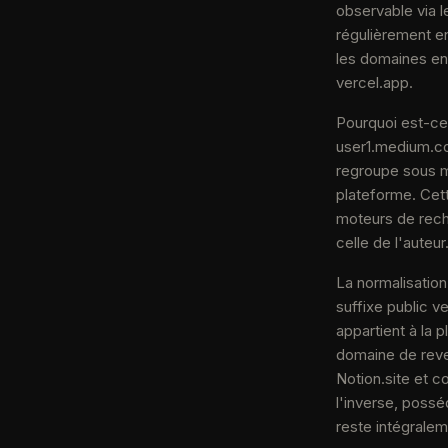
observable via l
régulièrement en
les domaines e
vercel.app.
Pourquoi est-ce
user1.medium.co
regroupe sous m
plateforme. Cett
moteurs de reche
celle de l'auteu
La normalisatio
suffixe public v
appartient à la 
domaine de reven
Notion.site et c
l'inverse, possé
reste intégraleme