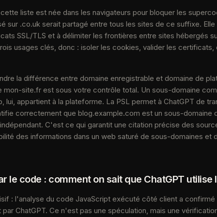
cette liste est née dans les navigateurs pour bloquer les supercoo
 sur .co.uk serait partagé entre tous les sites de ce suffixe. Elle 
ificats SSL/TLS et à délimiter les frontières entre sites hébergés s
is usages clés, donc : isoler les cookies, valider les certificats, 
dre la différence entre domaine enregistrable et domaine de pl
on-site.fr est sous votre contrôle total. Un sous-domaine co
p, lui, appartient à la plateforme. La PSL permet à ChatGPT de tra
ntifie correctement que blog.example.com est un sous-domaine
ndépendant. C'est ce qui garantit une citation précise des source
iabilité des informations dans un web saturé de sous-domaines et
r le code : comment on sait que ChatGPT utilise 
isif : l'analyse du code JavaScript exécuté côté client a confirmé 
st par ChatGPT. Ce n'est pas une spéculation, mais une vérificatio