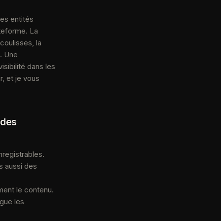
es entités
teforme. La
 coulisses, la
s. Une
ibilité dans les
, et je vous
 des
nregistrables.
is aussi des
ment le contenu.
ngue les