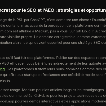
cret pour le SEO et l'AEO : stratégies et opportun
age de la PSL par ChatGPT, c'est admettre une chose : l'autorit
re contenu, mais aussi de la perception de la plateforme qui l'h
um.com est attribué à Medium, pas à vous. Sur GitHub.io, l'IA créd
votre visibilité propre. Un domaine enregistrable, comme votremar
tribution claire, ce qui devient essentiel pour une stratégie SEO du
 pas qu'il faut fuir ces plateformes. Publier sur des espaces reco
e AEO efficace : vous bénéficiez indirectement de leur autorité av
king
. Ces plateformes traitent leurs sous-domaines comme des ent
e qui offre aux startups et freelances une crédibilité rapide sans f
élevés.
a son usage. Medium pour les articles longs et les témoignages.
et les communautés. GitHub.io pour les projets techniques et la 
cel.app pour les démos interactives et les applications modernes