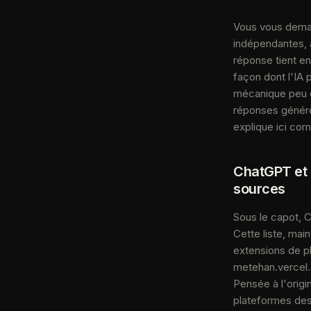
Vous vous dema
indépendantes, 
réponse tient en 
façon dont l'IA 
mécanique peu co
réponses généré
explique ici com
ChatGPT et la
sources
Sous le capot, C
Cette liste, mai
extensions de 
metehan.vercel.a
Pensée à l'origi
plateformes des