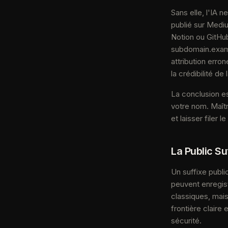
Sans elle, l'IA 
publié sur Medi
Notion ou GitHub
subdomain.examp
attribution erro
la crédibilité de
La conclusion es
votre nom. Maîtri
et laisser filer le
La Public Su
Un suffixe publi
peuvent enregis
classiques, mais
frontière claire 
sécurité.