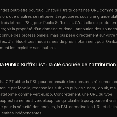
ndez peut-être pourquoi ChatGPT traite certaines URL comme d
alors que d'autres se retrouvent regroupées sous une grande pla
trois lettres : PSL, pour Public Suffix List. C'est elle qui pilote, en
perçoit la propriété d'un domaine et donc l'attribution des source
nnue des professionnels, mais qui pèse directement sur votre vis
es. J'ai étudié ces mécanismes de près, notamment pour Ornikar
ment les exploiter sans bullshit.
 Public Suffix List : la clé cachée de l'attribution
hatGPT utilise la PSL pour reconnaître les domaines réellement e
ntenue par Mozilla, recense les suffixes publics : .com, .co.uk, ma
plateforme comme vercel.app. Concrètement, une URL du type
pp est ramenée à vercel.app, ce qui clarifie à qui appartient vrai
ne pour la sécurité des cookies, la PSL normalise les URL et disti
 entités indépendantes.