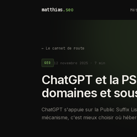
matthias
.seo
Mé
← Le carnet de route
12 novembre 2025
·
7 min
GEO
ChatGPT et la PSL
domaines et so
ChatGPT s'appuie sur la Public Suffix Li
mécanisme, c'est mieux choisir où héber