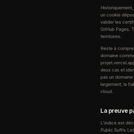
Historiquement, 
un cookie déposé
valider les cert
GitHub Pages. Tro
territoires.
Reste à compren
domaine comme m
projet.vercel.ap
deux cas et ide
pas un domaine i
largement, la f
cloud.
La preuve pa
L'indice est déc
Public Suffix Li