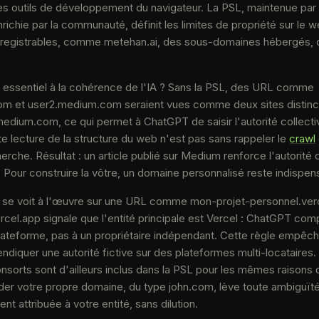
es outils de développement du navigateur. La PSL, maintenue par 
richie par la communauté, définit les limites de propriété sur le w
nregistrables, comme metehan.ai, des sous-domaines hébergés
 essentiel à la cohérence de l'IA ? Sans la PSL, des URL comme
m et user2.medium.com seraient vues comme deux sites distincts
edium.com, ce qui permet à ChatGPT de saisir l'autorité collecti
e lecture de la structure du web n'est pas sans rappeler le
crawl
rche. Résultat : un article publié sur Medium renforce l'autorit
r. Pour construire la vôtre, un domaine personnalisé reste indispen
n se voit à l'œuvre sur une URL comme mon-projet-personnel.ver
ercel.app signale que l'entité principale est Vercel : ChatGPT com
plateforme, pas à un propriétaire indépendant. Cette règle empêc
diquer une autorité fictive sur des plateformes multi-locataires. 
onsorts sont d'ailleurs inclus dans la PSL pour les mêmes raisons 
der votre propre domaine, du type john.com, lève toute ambiguïté :
nt attribuée à votre entité, sans dilution.