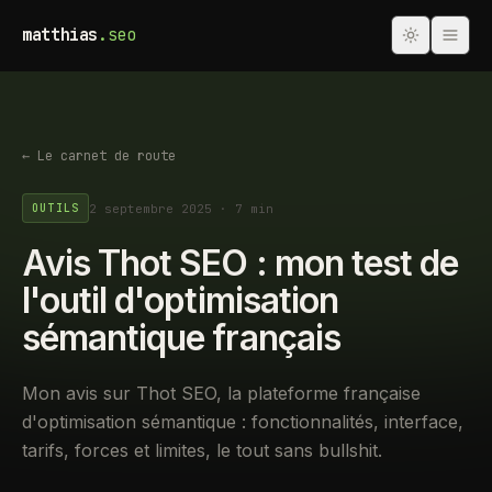
matthias
.seo
← Le carnet de route
2 septembre 2025
·
7 min
OUTILS
Avis Thot SEO : mon test de
l'outil d'optimisation
sémantique français
Mon avis sur Thot SEO, la plateforme française
d'optimisation sémantique : fonctionnalités, interface,
tarifs, forces et limites, le tout sans bullshit.