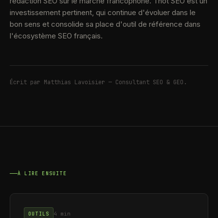
rédaction SEO sur le marché francophone. Thot SEO est un
investissement pertinent, qui continue d'évoluer dans le
bon sens et consolide sa place d'outil de référence dans
l'écosystème SEO français.
Écrit par
Matthias Lavoisier
—
Consultant SEO & GEO
.
À LIRE ENSUITE
4 min
OUTILS